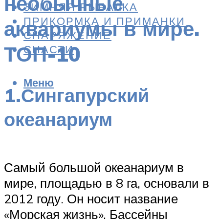
необычные
ЗИМНЯЯ РЫБАЛКА
ПРИКОРМКА И ПРИМАНКИ
аквариумы в мире.
СНАРЯЖЕНИЕ
ТОП-10
СНАСТИ
Меню
1.Сингапурский
океанариум
Самый большой океанариум в
мире, площадью в 8 га, основали в
2012 году. Он носит название
«Морская жизнь». Бассейны