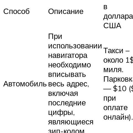
в
Способ
Описание
доллара
США
При
использовании
Такси –
навигатора
около 1$
необходимо
миля.
вписывать
Парковк
Автомобиль
весь адрес,
— $10 (
включая
при
последние
оплате
цифры,
онлайн).
являющиеся
зип-кодом.