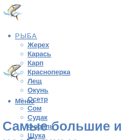
РЫБА
Жерех
Карась
Карп
Красноперка
Лещ
Окунь
Осетр
Меню
Сом
Судак
Самые большие и
Форель
Щука