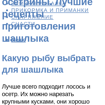
осетрины. Лучшие
ЗИМНЯЯ РЫБАЛКА
ПРИКОРМКА И ПРИМАНКИ
рецепты
СНАРЯЖЕНИЕ
приготовления
СНАСТИ
шашлыка
Меню
Какую рыбу выбрать
для шашлыка
Лучше всего подходит лосось и
осетр. Их можно нарезать
крупными кусками, они хорошо