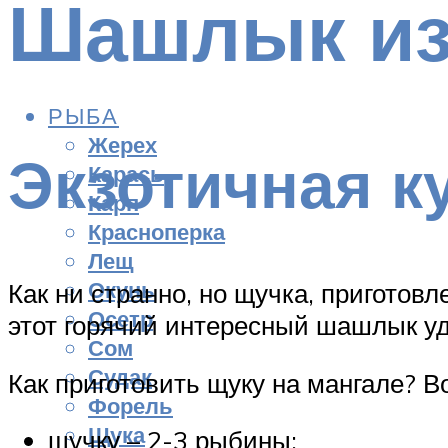
Шашлык из
РЫБА
Жерех
Экзотичная к
Карась
Карп
Красноперка
Лещ
Окунь
Как ни странно, но щучка, приготов
Осетр
этот горячий интересный шашлык у
Сом
Судак
Как приготовить щуку на мангале? В
Форель
Щука
щучку – 2-3 рыбины;