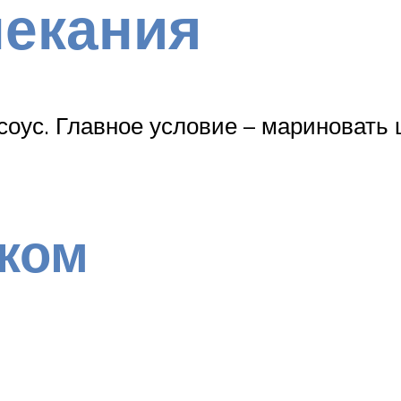
пекания
оус. Главное условие – мариновать 
ком