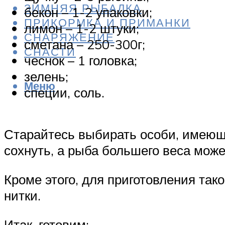
ЗИМНЯЯ РЫБАЛКА
бекон – 1-2 упаковки;
ПРИКОРМКА И ПРИМАНКИ
лимон – 1-2 штуки;
СНАРЯЖЕНИЕ
сметана – 250-300г;
СНАСТИ
чеснок – 1 головка;
зелень;
Меню
специи, соль.
Старайтесь выбирать особи, имеющи
сохнуть, а рыба большего веса може
Кроме этого, для приготовления так
нитки.
Итак, готовим: