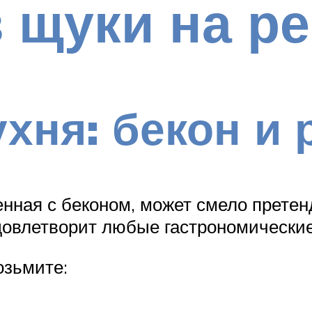
 щуки на р
ухня: бекон и
ленная с беконом, может смело прете
довлетворит любые гастрономические
озьмите: