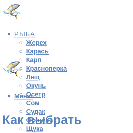
РЫБА
Жерех
Карась
Карп
Красноперка
Лещ
Окунь
Осетр
Меню
Сом
Судак
Как выбрать
Форель
Щука