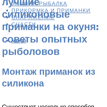
лучшие
ЗИМНЯЯ РЫБАЛКА
ПРИКОРМКА И ПРИМАНКИ
силиконовые
СНАРЯЖЕНИЕ
приманки на окуня:
СНАСТИ
советы опытных
Меню
рыболовов
Монтаж приманок из
силикона
Существует несколько способов