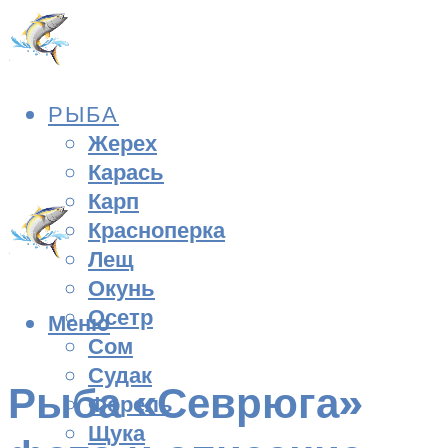
РЫБА
Жерех
Карась
Карп
Красноперка
Лещ
Окунь
Осетр
Меню
Сом
Судак
Рыба «Севрюга»
Форель
Щука