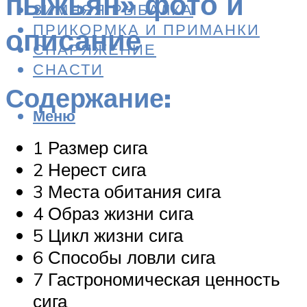
пыжьян» фото и
ЗИМНЯЯ РЫБАЛКА
ПРИКОРМКА И ПРИМАНКИ
описание
СНАРЯЖЕНИЕ
СНАСТИ
Содержание:
Меню
1 Размер сига
2 Нерест сига
3 Места обитания сига
4 Образ жизни сига
5 Цикл жизни сига
6 Способы ловли сига
7 Гастрономическая ценность
сига