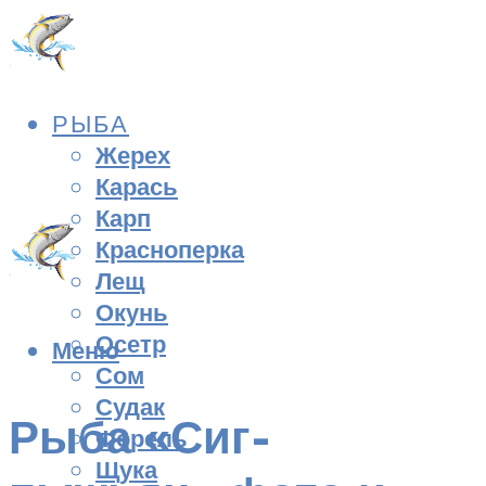
РЫБА
Жерех
Карась
Карп
Красноперка
Лещ
Окунь
Осетр
Меню
Сом
Судак
Рыба «Сиг-
Форель
Щука