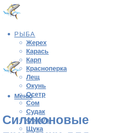
РЫБА
Жерех
Карась
Карп
Красноперка
Лещ
Окунь
Осетр
Меню
Сом
Судак
Силиконовые
Форель
Щука