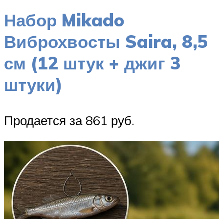
Набор Mikado
Виброхвосты Saira, 8,5
см (12 штук + джиг 3
штуки)
Продается за 861 руб.