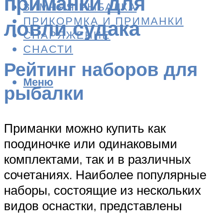
приманки для
ЗИМНЯЯ РЫБАЛКА
ПРИКОРМКА И ПРИМАНКИ
ловли судака
СНАРЯЖЕНИЕ
СНАСТИ
Рейтинг наборов для
Меню
рыбалки
Приманки можно купить как
поодиночке или одинаковыми
комплектами, так и в различных
сочетаниях. Наиболее популярные
наборы, состоящие из нескольких
видов оснастки, представлены