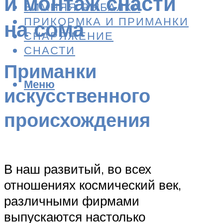
и монтаж снасти
ЗИМНЯЯ РЫБАЛКА
ПРИКОРМКА И ПРИМАНКИ
на сома
СНАРЯЖЕНИЕ
СНАСТИ
Приманки
Меню
искусственного
происхождения
В наш развитый, во всех
отношениях космический век,
различными фирмами
выпускаются настолько