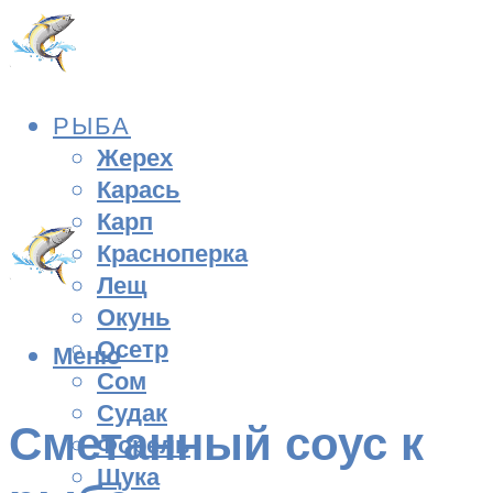
РЫБА
Жерех
Карась
Карп
Красноперка
Лещ
Окунь
Осетр
Меню
Сом
Судак
Сметанный соус к
Форель
Щука