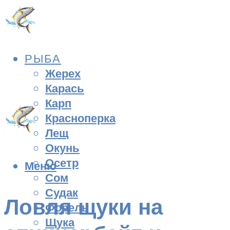
РЫБА
Жерех
Карась
Карп
Красноперка
Лещ
Окунь
Осетр
Меню
Сом
Судак
Ловля щуки на
Форель
Щука