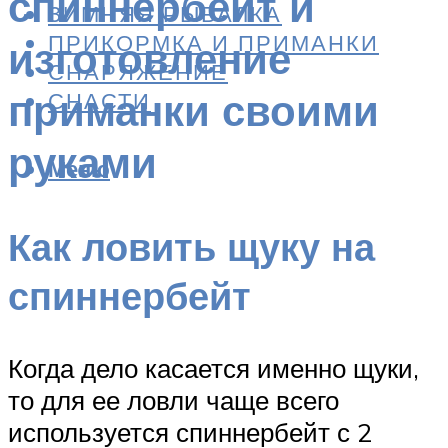
спиннербейт и
ЗИМНЯЯ РЫБАЛКА
ПРИКОРМКА И ПРИМАНКИ
изготовление
СНАРЯЖЕНИЕ
приманки своими
СНАСТИ
руками
Меню
Как ловить щуку на
спиннербейт
Когда дело касается именно щуки,
то для ее ловли чаще всего
используется спиннербейт с 2