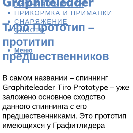
Graphiteleader
ЗИМНЯЯ РЫБАЛКА
ПРИКОРМКА И ПРИМАНКИ
СНАРЯЖЕНИЕ
Тиро Прототип –
СНАСТИ
протитип
Меню
предшественников
В самом названии – спиннинг
Graphiteleader Tiro Prototype – уже
заложено основное сходство
данного спиннинга с его
предшественниками. Это прототип
имеющихся у Графитлидера