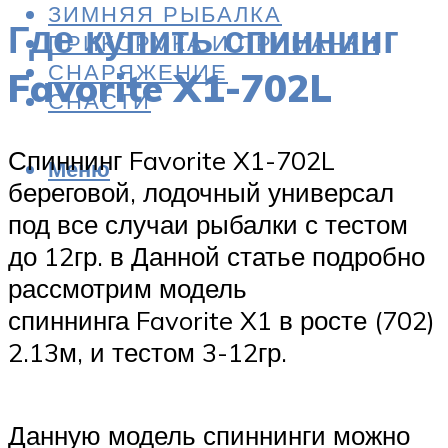
ЗИМНЯЯ РЫБАЛКА
Где купить спиннинг
ПРИКОРМКА И ПРИМАНКИ
СНАРЯЖЕНИЕ
Favorite X1-702L
СНАСТИ
Спиннинг Favorite X1-702L
Меню
береговой, лодочный универсал
под все случаи рыбалки с тестом
до 12гр. в Данной статье подробно
рассмотрим модель
спиннинга Favorite X1 в росте (702)
2.13м, и тестом 3-12гр.
Данную модель спиннинги можно