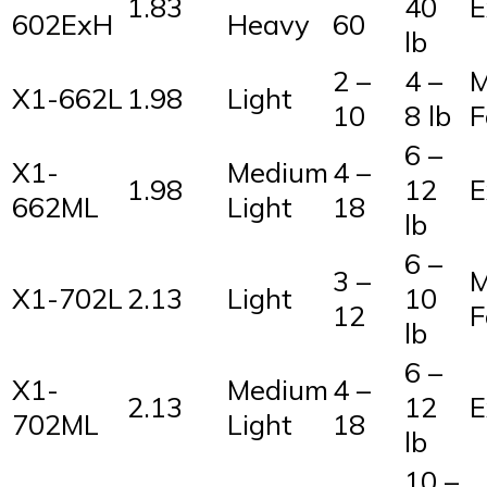
1.83
40
E
602ExH
Heavy
60
lb
2 –
4 –
M
X1-662L
1.98
Light
10
8 lb
F
6 –
X1-
Medium
4 –
1.98
12
E
662ML
Light
18
lb
6 –
3 –
M
X1-702L
2.13
Light
10
12
F
lb
6 –
X1-
Medium
4 –
2.13
12
E
702ML
Light
18
lb
10 –