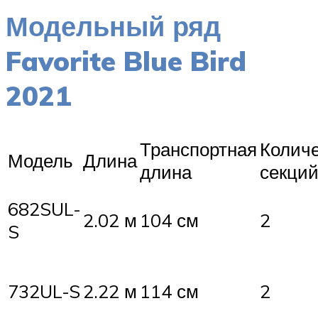
Модельный ряд
Favorite Blue Bird
2021
Транспортная
Колич
Модель
Длина
длина
секци
682SUL-
2.02 м
104 см
2
S
732UL-S
2.22 м
114 см
2