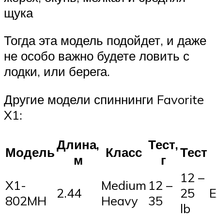
щука
Тогда эта модель подойдет, и даже
не особо важно будете ловить с
лодки, или берега.
Другие модели спиннинги Favorite
X1:
Длина,
Тест,
Модель
Класс
Тест
м
г
12 –
X1-
Medium
12 –
2.44
25
E
802MH
Heavy
35
lb