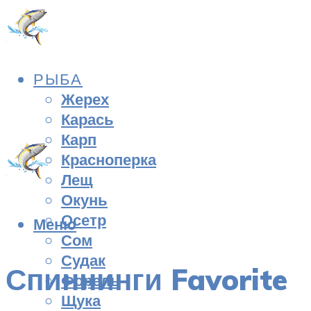
РЫБА
Жерех
Карась
Карп
Красноперка
Лещ
Окунь
Осетр
Меню
Сом
Судак
Спиннинги Favorite
Форель
Щука