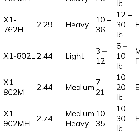
lb
12 –
X1-
10 –
2.29
Heavy
30
E
762H
36
lb
6 –
3 –
M
X1-802L
2.44
Light
10
12
F
lb
10 –
X1-
7 –
2.44
Medium
20
E
802M
21
lb
10 –
X1-
Medium
10 –
2.74
30
E
902MH
Heavy
35
lb