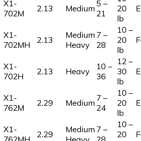
X1-
5 –
2.13
Medium
20
E
702M
21
lb
10 –
X1-
Medium
7 –
2.13
20
F
702MH
Heavy
28
lb
12 –
X1-
10 –
2.13
Heavy
30
E
702H
36
lb
10 –
X1-
7 –
2.29
Medium
20
E
762M
24
lb
10 –
X1-
Medium
7 –
2.29
20
F
762MH
Heavy
28