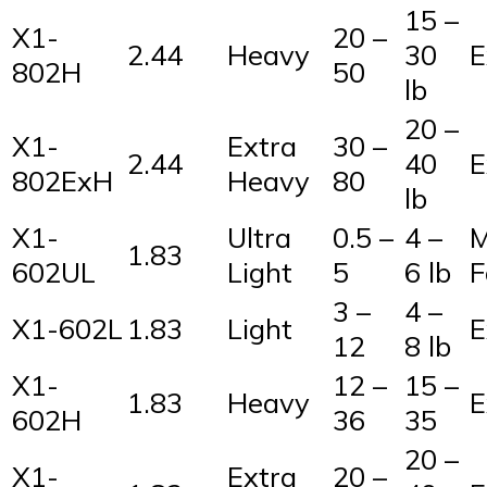
15 –
X1-
20 –
2.44
Heavy
30
E
802H
50
lb
20 –
X1-
Extra
30 –
2.44
40
E
802ExH
Heavy
80
lb
X1-
Ultra
0.5 –
4 –
M
1.83
602UL
Light
5
6 lb
F
3 –
4 –
X1-602L
1.83
Light
E
12
8 lb
X1-
12 –
15 –
1.83
Heavy
E
602H
36
35
20 –
X1-
Extra
20 –