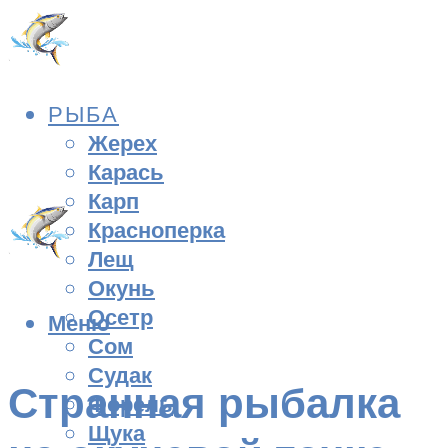
РЫБА
Жерех
Карась
Карп
Красноперка
Лещ
Окунь
Осетр
Меню
Сом
Судак
Странная рыбалка
Форель
Щука