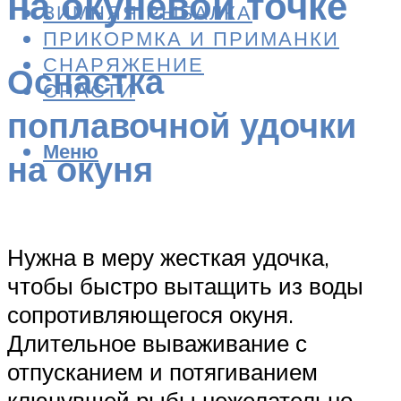
на окуневой точке
ЗИМНЯЯ РЫБАЛКА
ПРИКОРМКА И ПРИМАНКИ
СНАРЯЖЕНИЕ
Оснастка
СНАСТИ
поплавочной удочки
Меню
на окуня
Нужна в меру жесткая удочка,
чтобы быстро вытащить из воды
сопротивляющегося окуня.
Длительное вываживание с
отпусканием и потягиванием
клюнувшей рыбы нежелательно.