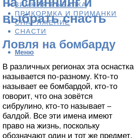
на спиннинг и
ЗИМНЯЯ РЫБАЛКА
ПРИКОРМКА И ПРИМАНКИ
выбрать снасть
СНАРЯЖЕНИЕ
СНАСТИ
Ловля на бомбарду
Меню
В различных регионах эта оснастка
называется по-разному. Кто-то
называет ее бомбардой, кто-то
говорит, что она зовётся
сибрулино, кто-то называет –
балдой. Все эти имена имеют
право на жизнь, поскольку
обозначают один и тот же предмет.