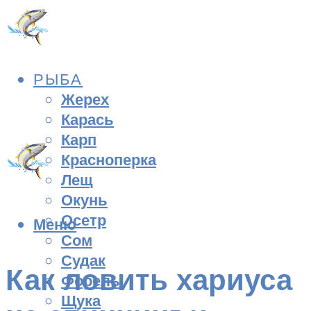
РЫБА
Жерех
Карась
Карп
Красноперка
Лещ
Окунь
Осетр
Меню
Сом
Судак
Как ловить хариуса
Форель
Щука