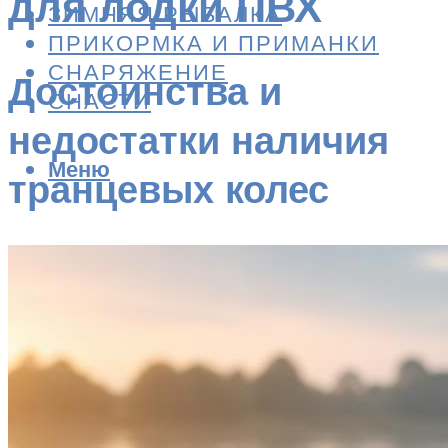
для лодки ПВХ
ЗИМНЯЯ РЫБАЛКА
ПРИКОРМКА И ПРИМАНКИ
СНАРЯЖЕНИЕ
Достоинства и
СНАСТИ
недостатки наличия
Меню
транцевых колес