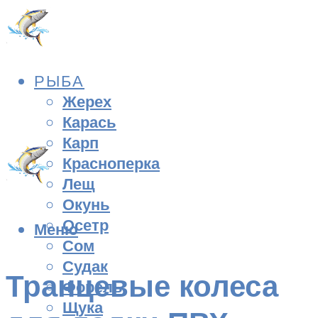
РЫБА
Жерех
Карась
Карп
Красноперка
Лещ
Окунь
Осетр
Меню
Сом
Судак
Транцевые колеса
Форель
Щука