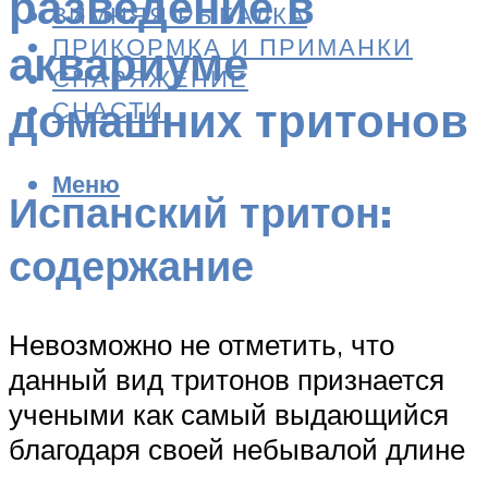
разведение в
ЗИМНЯЯ РЫБАЛКА
ПРИКОРМКА И ПРИМАНКИ
аквариуме
СНАРЯЖЕНИЕ
домашних тритонов
СНАСТИ
Меню
Испанский тритон:
содержание
Невозможно не отметить, что
данный вид тритонов признается
учеными как самый выдающийся
благодаря своей небывалой длине