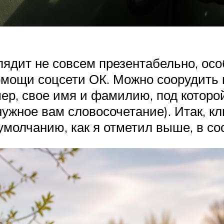
лядит не совсем презентабельно, осо
помощи соцсети ОК. Можно соорудить
мер, свое имя и фамилию, под которо
нужное вам словосочетание). Итак, к
умолчанию, как я отметил выше, в сос