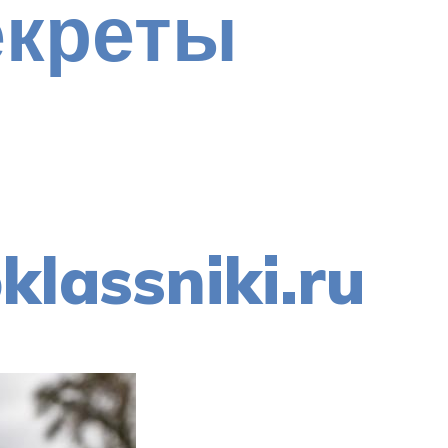
екреты
lassniki.ru