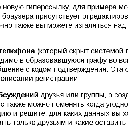
е новую гиперссылку, для примера м
ке браузера присутствует отредактир
очно также вы можете изгаляться на
телефона
(который скрыт системой 
одимо в образовавшуюся графу во в
бщение с кодом подтверждения. Эта о
описании регистрации.
обсуждений
друзья или группы, о соз
с также можно поменять когда угодно
ю и решите, для каких данных вы х
ять только друзьям и какие оставить