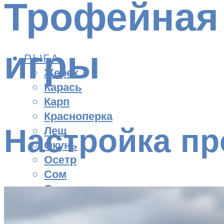
Трофейная
игры
РЫБА
Жерех
Карась
Карп
Красноперка
Настройка пр
Лещ
Окунь
Осетр
Сом
Судак
Форель
Щука