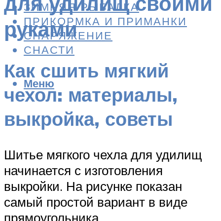
для удилищ своими
ЗИМНЯЯ РЫБАЛКА
ПРИКОРМКА И ПРИМАНКИ
руками
СНАРЯЖЕНИЕ
СНАСТИ
Как сшить мягкий
Меню
чехол: материалы,
выкройка, советы
Шитье мягкого чехла для удилищ
начинается с изготовления
выкройки. На рисунке показан
самый простой вариант в виде
прямоугольника.