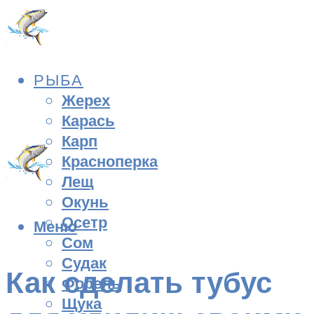
РЫБА
Жерех
Карась
Карп
Красноперка
Лещ
Окунь
Осетр
Меню
Сом
Судак
Как сделать тубус
Форель
Щука