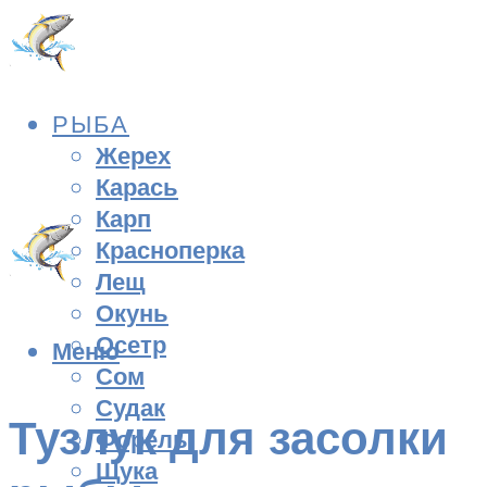
РЫБА
Жерех
Карась
Карп
Красноперка
Лещ
Окунь
Осетр
Меню
Сом
Судак
Тузлук для засолки
Форель
Щука