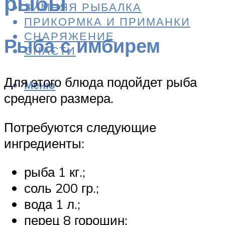
рыбы
ЗИМНЯЯ РЫБАЛКА
ПРИКОРМКА И ПРИМАНКИ
СНАРЯЖЕНИЕ
Рыба с имбирем
СНАСТИ
Для этого блюда подойдет рыба
Меню
среднего размера.
Потребуются следующие
ингредиенты:
рыба 1 кг.;
соль 200 гр.;
вода 1 л.;
перец 8 горошин;