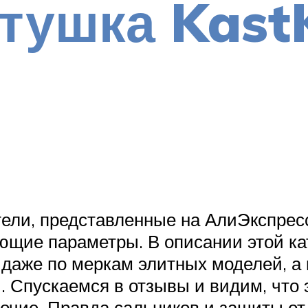
атушка Kast
ители, представленные на АлиЭкспрес
ющие параметры. В описании этой к
 даже по меркам элитных моделей, а
. Спускаемся в отзывы и видим, что 
очие. Правда сальников и защиты от 