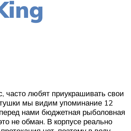
King
с, часто любят приукрашивать свои
атушки мы видим упоминание 12
 перед нами бюджетная рыболовная
это не обман. В корпусе реально
протекания нет, поэтому в воду