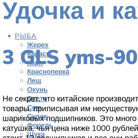
Удочка и к
РЫБА
Жерех
3 GLS yms-90
Карась
Карп
Красноперка
Лещ
Окунь
Не секрет, что китайские производ
Осетр
Сом
товары, приписывая им несуществу
Судак
шариковых подшипников. Это много
Форель
катушка, чья цена ниже 1000 рублей
Щука
стоит 12 подшипников и все они раб