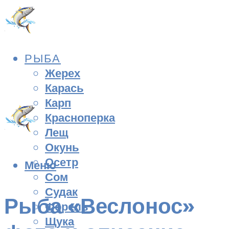
РЫБА
Жерех
Карась
Карп
Красноперка
Лещ
Окунь
Осетр
Меню
Сом
Судак
Рыба «Веслонос»
Форель
Щука