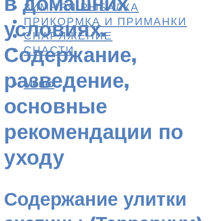
в домашних
ЗИМНЯЯ РЫБАЛКА
ПРИКОРМКА И ПРИМАНКИ
условиях.
СНАРЯЖЕНИЕ
Содержание,
СНАСТИ
разведение,
Меню
основные
рекомендации по
уходу
Содержание улитки