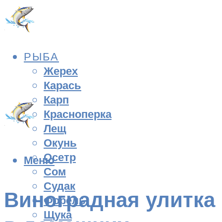
РЫБА
Жерех
Карась
Карп
Красноперка
Лещ
Окунь
Осетр
Меню
Сом
Судак
Виноградная улитка
Форель
Щука