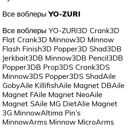
Все воблеры
YO-ZURI
Все воблеры YO-ZURI3D Crank3D
Flat Crank3D Minnow3D Minnow
Flash Finish3D Popper3D Shad3DB
Jerkbait3DB Minnow3DB Pencil3DB
Popper3DB Prop3DS Crank3DS
Minnow3DS Popper3DS ShadAile
GobyAile KillifishAile Magnet DBAile
Magnet FAile Magnet NeoAile
Magnet SAile MG DietAlie Magnet
3G MinnowAltima Pin’s
MinnowArms Minnow MicroArms