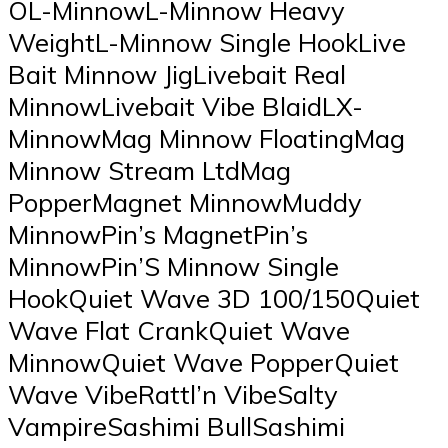
OL-MinnowL-Minnow Heavy
WeightL-Minnow Single HookLive
Bait Minnow JigLivebait Real
MinnowLivebait Vibe BlaidLX-
MinnowMag Minnow FloatingMag
Minnow Stream LtdMag
PopperMagnet MinnowMuddy
MinnowPin’s MagnetPin’s
MinnowPin’S Minnow Single
HookQuiet Wave 3D 100/150Quiet
Wave Flat CrankQuiet Wave
MinnowQuiet Wave PopperQuiet
Wave VibeRattl’n VibeSalty
VampireSashimi BullSashimi