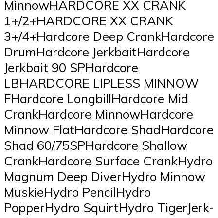
MinnowHARDCORE XX CRANK
1+/2+HARDCORE XX CRANK
3+/4+Hardcore Deep CrankHardcore
DrumHardcore JerkbaitHardcore
Jerkbait 90 SPHardcore
LBHARDCORE LIPLESS MINNOW
FHardcore LongbillHardcore Mid
CrankHardcore MinnowHardcore
Minnow FlatHardcore ShadHardcore
Shad 60/75SPHardcore Shallow
CrankHardcore Surface CrankHydro
Magnum Deep DiverHydro Minnow
MuskieHydro PencilHydro
PopperHydro SquirtHydro TigerJerk-