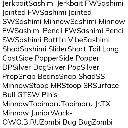
JerkbaitSashimi Jerkbait FWSashimi
Jointed FWSashimi Jointed
SWSashimi MinnowSashimi Minnow
FWSashimi Pencil FWSashimi Pencil
SWSashimi Rattl’n VibeSashimi
ShadSashimi SliderShort Tail Long
CastSide PopperSide Popper
DPSilver DogSilver PopSilver
PropSnap BeansSnap ShadSS
MinnowStoop MRStoop SRSurface
Bull GTSW Pin’s
MinnowTobimaruTobimaru Jr.TX
Minnow JuniorWack-
OWO.B.RUZombi Bug BugZombi