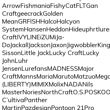
ArrowFishmaniaFishyCatFLTGan
CraftgeecrackGolden
MeanGRFISHHalcoHalcyon
SystemHansenHeddonHideuphrtlure
CraftIVYLINEiZUMiJa-
DoJackallJacksonJaxonJigwobblerKi
SissonLittle JackLucky CraftLucky
JohnLuhr
JensenLurefansMADNESSMajor
CraftMannsMariaMarutoMatzuoMe
(LIBERTY)MIMIXMolixNADANils
MasterNoriesNorthCraftO.S.POSKO
C’ultivaPanther
MartinPazdesignPontoon 21Pro