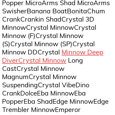
Popper MicroArms Shad MicroArms
SwisherBanana BoatBonitaChum
CrankCrankin ShadCrystal 3D
MinnowCrystal MinnowCrystal
Minnow (F)Crystal Minnow
(S)Crystal Minnow (SP)Crystal
Minnow DDCrystal
Minnow Deep
DiverCrystal Minnow
Long
CastCrystal Minnow
MagnumCrystal Minnow
SuspendingCrystal VibeDino
CrankDolceEba MinnowEba
PopperEba ShadEdge MinnowEdge
Trembler MinnowEmperor