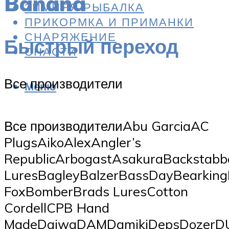
Banana
ЗИМНЯЯ РЫБАЛКА
ПРИКОРМКА И ПРИМАНКИ
СНАРЯЖЕНИЕ
Быстрый переход
СНАСТИ
Все производители
Меню
Все производителиAbu GarciaAC
PlugsAikoAlexAngler’s
RepublicArbogastAsakuraBackstabb
LuresBagleyBalzerBassDayBearking
FoxBomberBrads LuresCotton
CordellCPB Hand
MadeDaiwaDAMDamikiDepsDozerDU