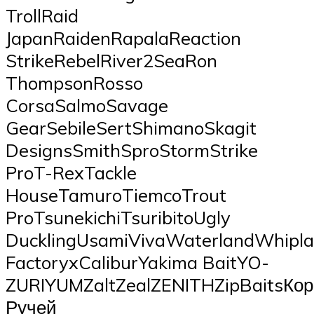
TrollRaid
JapanRaidenRapalaReaction
StrikeRebelRiver2SeaRon
ThompsonRosso
CorsaSalmoSavage
GearSebileSertShimanoSkagit
DesignsSmithSproStormStrike
ProT-RexTackle
HouseTamuroTiemcoTrout
ProTsunekichiTsuribitoUgly
DucklingUsamiVivaWaterlandWhipl
FactoryxCaliburYakima BaitYO-
ZURIYUMZaltZealZENITHZipBaitsК
Ручей