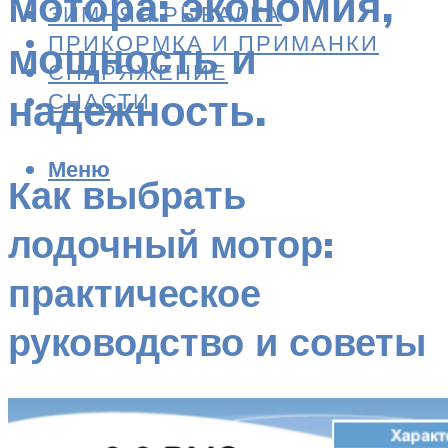
мотора: экономия,
ЗИМНЯЯ РЫБАЛКА
ПРИКОРМКА И ПРИМАНКИ
мощность и
СНАРЯЖЕНИЕ
надежность.
СНАСТИ
Меню
Как выбрать
лодочный мотор:
практическое
руководство и советы