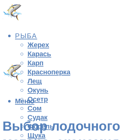
РЫБА
Жерех
Карась
Карп
Красноперка
Лещ
Окунь
Осетр
Меню
Сом
Судак
Выбор лодочного
Форель
Щука