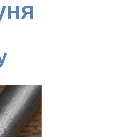
уня
у