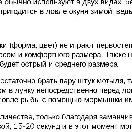
 обычно используют в двух видах: бе
ригодится в ловле окуня зимой, вед
 (форма, цвет) не играют первостеп
сом и комфортного размера. Также н
будет острый и среднего размера
остаточно брать пару штук мотыля, т
рм в лунку непосредственно перед ло
ловле рыбы с помощью мормышки име
оличестве, только благодаря заманч
й, 15-20 секунд и в этот момент мог