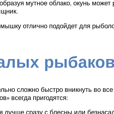
 образуя мутное облако, окунь может 
ищник.
мышку отлично подойдет для рыболо
алых рыбако
ьно сложно быстро вникнуть во все 
в» всегда пригодятся:
я лучше сразу с блесны или безнас