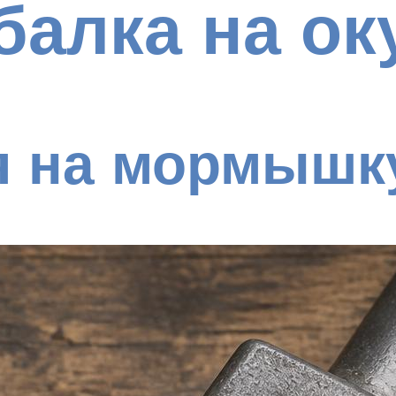
алка на ок
я на мормышк