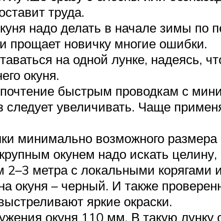
оставит труда.
куня надо делать в начале зимы по п
и прощает новичку многие ошибки.
таваться на одной лунке, надеясь, ч
его окуня.
едпочтение быстрым проводкам с ми
з следует увеличивать. Чаще приме
ки минимально возможного размера 
крупным окунем надо искать целину, 
 2–3 метра с локальными корягами 
 окуня – черный. И также проверенн
 выстреливают яркие окраски.
жения окуня 110 мм. В такую лунку с