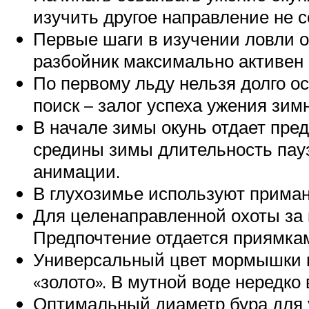
изучить другое направление не с
Первые шаги в изучении ловли о
разбойник максимально активен 
По первому льду нельзя долго ос
поиск – залог успеха ужения зимн
В начале зимы окунь отдает пр
средины зимы длительность пау
анимации.
В глухозимье используют приман
Для целенаправленной охоты за 
Предпочтение отдается приямкам
Универсальный цвет мормышки на
«золото». В мутной воде нередко
Оптимальный диаметр бура для у