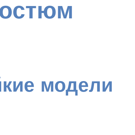
костюм
йкие модели