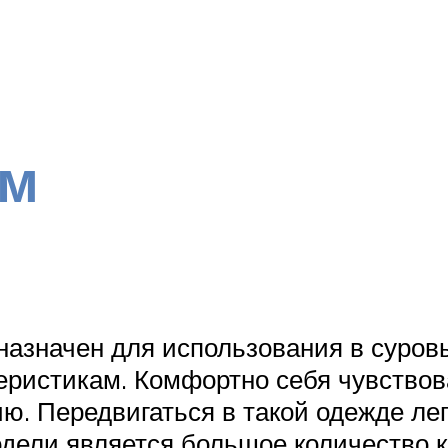
рм
назначен для использования в суровы
ристикам. Комфортно себя чувствова
ю. Передвигаться в такой одежде лег
дели является большое количество к