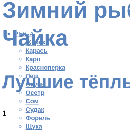
Зимний ры
Чайка
РЫБА
Жерех
Карась
Карп
Красноперка
Лучшие тёпл
Лещ
Окунь
Осетр
Сом
Судак
1
Форель
Щука