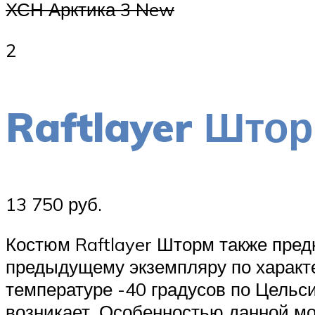
ХСН Арктика 3 New
2
Raftlayer Што
13 750 руб.
Костюм Raftlayer Шторм также пред
предыдущему экземпляру по характе
температуре -40 градусов по Цельси
возникает. Особенностью данной мо