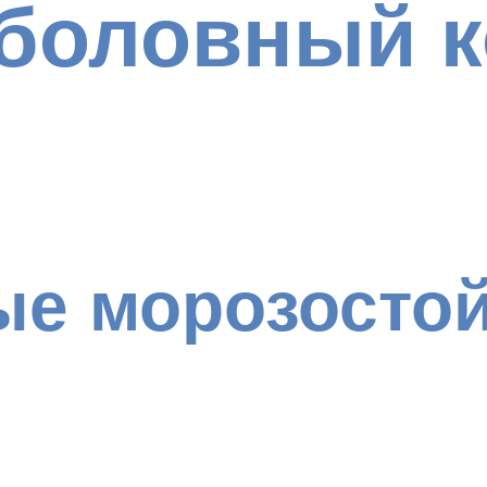
боловный 
ые морозосто