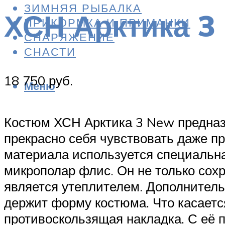
ЗИМНЯЯ РЫБАЛКА
ХСН Арктика 3
ПРИКОРМКА И ПРИМАНКИ
СНАРЯЖЕНИЕ
СНАСТИ
18 750 руб.
Меню
Костюм ХСН Арктика 3 New предназ
прекрасно себя чувствовать даже пр
материала используется специальн
микрополар флис. Он не только сохр
является утеплителем. Дополнитель
держит форму костюма. Что касается
противоскользящая накладка. С её