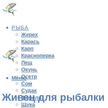
РЫБА
Жерех
Карась
Карп
Красноперка
Лещ
Окунь
Осетр
Меню
Сом
Судак
Живец для рыбалки
Форель
Щука