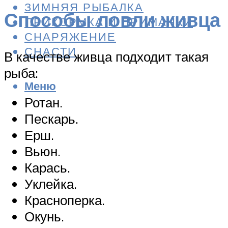
ЗИМНЯЯ РЫБАЛКА
Способы ловли живца
ПРИКОРМКА И ПРИМАНКИ
СНАРЯЖЕНИЕ
СНАСТИ
В качестве живца подходит такая
рыба:
Меню
Ротан.
Пескарь.
Ерш.
Вьюн.
Карась.
Уклейка.
Красноперка.
Окунь.