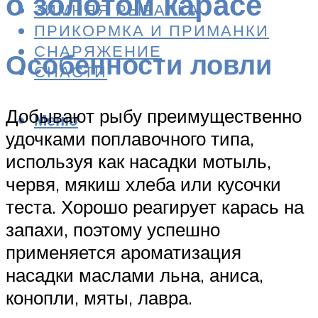
о золотом карасе
ЗИМНЯЯ РЫБАЛКА
ПРИКОРМКА И ПРИМАНКИ
СНАРЯЖЕНИЕ
Особенности ловли
СНАСТИ
Добывают рыбу преимущественно
Меню
удочками поплавочного типа,
используя как насадки мотыль,
червя, мякиш хлеба или кусочки
теста. Хорошо реагирует карась на
запахи, поэтому успешно
применяется ароматизация
насадки маслами льна, аниса,
конопли, мяты, лавра.