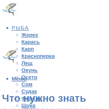
РЫБА
Жерех
Карась
Карп
Красноперка
Лещ
Окунь
Осетр
Меню
Сом
Судак
Что нужно знать
Форель
Щука