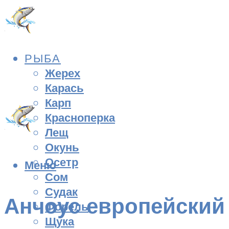
РЫБА
Жерех
Карась
Карп
Красноперка
Лещ
Окунь
Осетр
Меню
Сом
Судак
Анчоус европейский
Форель
Щука