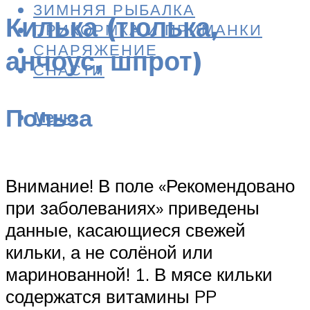
ЗИМНЯЯ РЫБАЛКА
Килька (тюлька,
ПРИКОРМКА И ПРИМАНКИ
СНАРЯЖЕНИЕ
анчоус, шпрот)
СНАСТИ
Польза
Меню
Внимание! В поле «Рекомендовано
при заболеваниях» приведены
данные, касающиеся свежей
кильки, а не солёной или
маринованной! 1. В мясе кильки
содержатся витамины PP