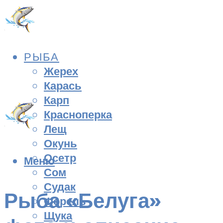
РЫБА
Жерех
Карась
Карп
Красноперка
Лещ
Окунь
Осетр
Меню
Сом
Судак
Рыба «Белуга»
Форель
Щука