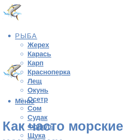
РЫБА
Жерех
Карась
Карп
Красноперка
Лещ
Окунь
Осетр
Меню
Сом
Судак
Как часто морские
Форель
Щука