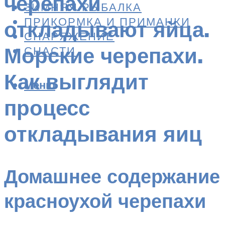
черепахи
ЗИМНЯЯ РЫБАЛКА
ПРИКОРМКА И ПРИМАНКИ
откладывают яйца.
СНАРЯЖЕНИЕ
Морские черепахи.
СНАСТИ
Как выглядит
Меню
процесс
откладывания яиц
Домашнее содержание
красноухой черепахи