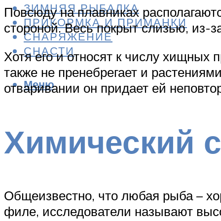
ЗИМНЯЯ РЫБАЛКА
Повсюду на плавниках располагаютс
ПРИКОРМКА И ПРИМАНКИ
стороной. Весь покрыт слизью, из-за
СНАРЯЖЕНИЕ
СНАСТИ
Хотя его и относят к числу хищных
также не пренебрегает и растениям
Меню
отваривании он придает ей неповто
Химический с
Общеизвестно, что любая рыба – хо
филе, исследователи называют высо