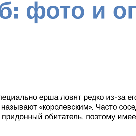
б: фото и о
пециально ерша ловят редко из-за ег
же называют «королевским». Часто сосе
о придонный обитатель, поэтому име