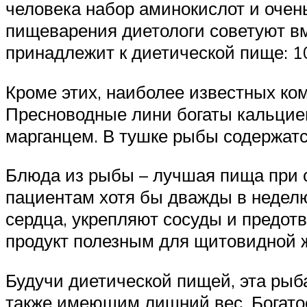
человека набор аминокислот и очен
пищеварения диетологи советуют вм
принадлежит к диетической пище: 1
Кроме этих, наиболее известных ком
Пресноводные лини богаты кальцием
марганцем. В тушке рыбы содержатся
Блюда из рыбы – лучшая пища при с
пациентам хотя бы дважды в неделю
сердца, укрепляют сосуды и предот
продукт полезным для щитовидной 
Будучи диетической пищей, эта ры
также имеющим лишний вес. Богато