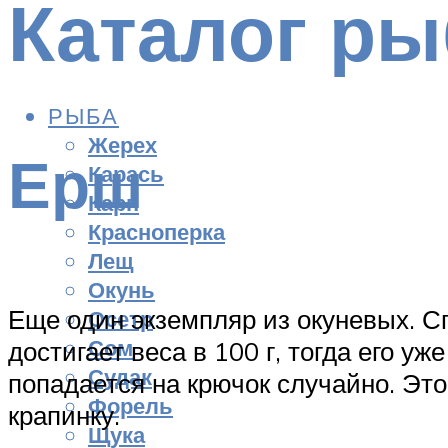
Каталог ры
РЫБА
Жерех
Ерш
Карась
Карп
Красноперка
Лещ
Окунь
Еще один экземпляр из окуневых. С
Осетр
Сом
достигает веса в 100 г, тогда его у
Судак
попадается на крючок случайно. Эт
Форель
крапинку.
Щука