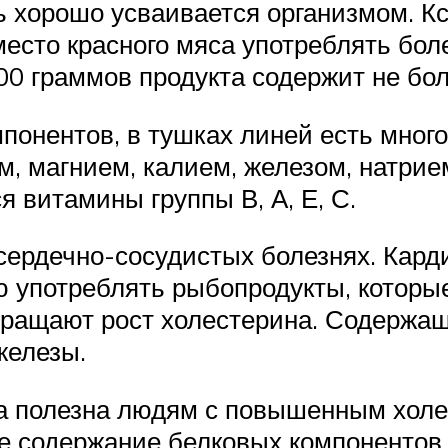
ь хорошо усваивается организмом. К
есто красного мяса употреблять бол
00 граммов продукта содержит не бол
понентов, в тушках линей есть мног
, магнием, калием, железом, натрие
 витамины группы В, А, Е, С.
ердечно-сосудистых болезнях. Кард
 употреблять рыбопродукты, которые
вращают рост холестерина. Содержащ
железы.
ба полезна людям с повышенным холе
е содержание белковых компонентов 