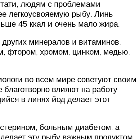
стати, людям с проблемами
ее легкоусвояемую рыбу. Линь
ьше 45 ккал и очень мало жира.
о других минералов и витаминов.
м, фтором, хромом, цинком, медью,
иологи во всем мире советуют своим
 благотворно влияют на работу
ийся в линях йод делает этот
стерином, больным диабетом, а
делает эту рыбу важным продуктом