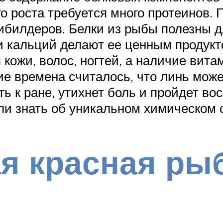
о роста требуется много протеинов. 
ибилдеров. Белки из рыбы полезны д
и кальций делают ее ценным продукто
кожи, волос, ногтей, а наличие витам
ние времена считалось, что линь може
ь к ране, утихнет боль и пройдет во
ли знать об уникальном химическом с
я красная ры