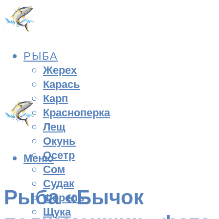
РЫБА
Жерех
Карась
Карп
Красноперка
Лещ
Окунь
Осетр
Меню
Сом
Судак
Рыба «Бычок
Форель
Щука