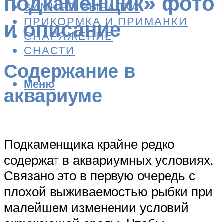
подкаменщик» фото
ЗИМНЯЯ РЫБАЛКА
ПРИКОРМКА И ПРИМАНКИ
и описание
СНАРЯЖЕНИЕ
СНАСТИ
Содержание в
Меню
аквариуме
Подкаменщика крайне редко
содержат в аквариумных условиях.
Связано это в первую очередь с
плохой выживаемостью рыбки при
малейшем изменении условий