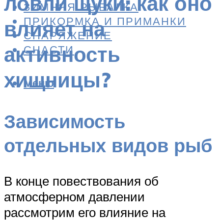
ловли щуки: как оно
ЗИМНЯЯ РЫБАЛКА
ПРИКОРМКА И ПРИМАНКИ
влияет на
СНАРЯЖЕНИЕ
активность
СНАСТИ
хищницы?
Меню
Зависимость
отдельных видов рыб
В конце повествования об
атмосферном давлении
рассмотрим его влияние на