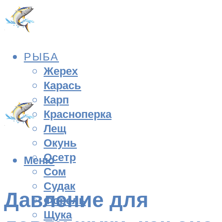
РЫБА
Жерех
Карась
Карп
Красноперка
Лещ
Окунь
Осетр
Меню
Сом
Судак
Давление для
Форель
Щука