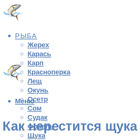
РЫБА
Жерех
Карась
Карп
Красноперка
Лещ
Окунь
Осетр
Меню
Сом
Судак
Как нерестится щука
Форель
Щука