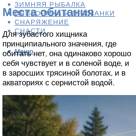
ЗИМНЯЯ РЫБАЛКА
Места обитания
ПРИКОРМКА И ПРИМАНКИ
СНАРЯЖЕНИЕ
СНАСТИ
Для зубастого хищника
принципиального значения, где
Меню
обитать нет, она одинаково хорошо
себя чувствует и в соленой воде, и
в заросших трясиной болотах, и в
акваториях с сернистой водой.