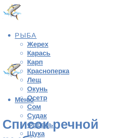
РЫБА
Жерех
Карась
Карп
Красноперка
Лещ
Окунь
Осетр
Меню
Сом
Судак
Список речной
Форель
Щука