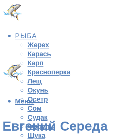
РЫБА
Жерех
Карась
Карп
Красноперка
Лещ
Окунь
Осетр
Меню
Сом
Судак
Евгений Середа
Форель
Щука