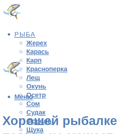
РЫБА
Жерех
Карась
Карп
Красноперка
Лещ
Окунь
Осетр
Меню
Сом
Судак
Хорошей рыбалке
Форель
Щука