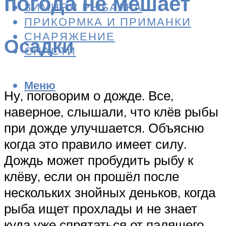
погода не мешает
ЗИМНЯЯ РЫБАЛКА
ПРИКОРМКА И ПРИМАНКИ
СНАРЯЖЕНИЕ
Осадки
СНАСТИ
Меню
Ну, поговорим о дожде. Все,
наверное, слышали, что клёв рыбы
при дожде улучшается. Объясню
когда это правило имеет силу.
Дождь может пробудить рыбу к
клёву, если он прошёл после
нескольких знойных деньков, когда
рыба ищет прохлады и не знает
куда уже спрятаться от палящего