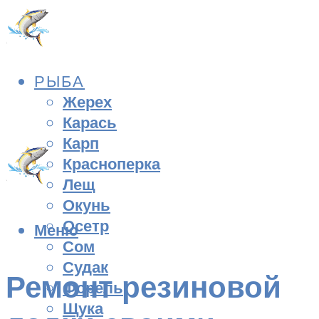
РЫБА
Жерех
Карась
Карп
Красноперка
Лещ
Окунь
Осетр
Меню
Сом
Судак
Ремонт резиновой
Форель
Щука