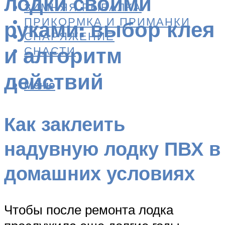
лодки своими
ЗИМНЯЯ РЫБАЛКА
ПРИКОРМКА И ПРИМАНКИ
руками: выбор клея
СНАРЯЖЕНИЕ
и алгоритм
СНАСТИ
действий
Меню
Как заклеить
надувную лодку ПВХ в
домашних условиях
Чтобы после ремонта лодка