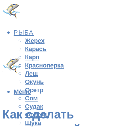
РЫБА
Жерех
Карась
Карп
Красноперка
Лещ
Окунь
Осетр
Меню
Сом
Судак
Как сделать
Форель
Щука