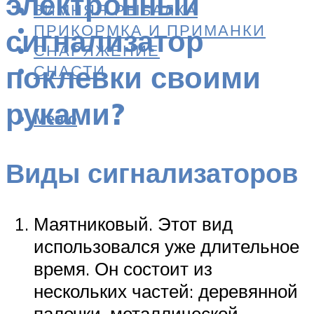
электронный
ЗИМНЯЯ РЫБАЛКА
ПРИКОРМКА И ПРИМАНКИ
сигнализатор
СНАРЯЖЕНИЕ
поклевки своими
СНАСТИ
руками?
Меню
Виды сигнализаторов
Маятниковый. Этот вид
использовался уже длительное
время. Он состоит из
нескольких частей: деревянной
палочки, металлической