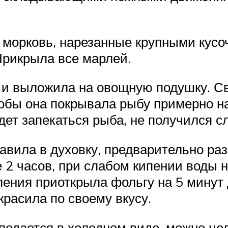
 морковь, нарезанные крупными кусо
Прикрыла все марлей.
а и выложила на овощную подушку. С
тобы она покрывала рыбу примерно н
удет запекаться рыба, не получился 
авила в духовку, предварительно раз
 2 часов, при слабом кипении воды н
ления приоткрыла фольгу на 5 минут
красила по своему вкусу.
дается в холодном виде, можно цел