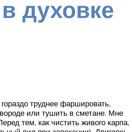
 в духовке
 гораздо труднее фаршировать,
овороде или тушить в сметане. Мне
еред тем, как чистить живого карпа,
ельный вид при запекании). Двигаясь