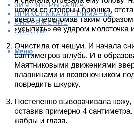
ЗИМНЯЯ РЫБАЛКА
ножом со стороны брюшка, отста
ПРИКОРМКА И ПРИМАНКИ
вверх, переломав таким образом
СНАРЯЖЕНИЕ
«усыпить» ее ударом молоточка 
СНАСТИ
Очистила от чешуи. И начала сни
Меню
сантиметров вглубь. И в образо
Маятниковыми движениями вверх-
плавниками и позвоночником под
повредить шкурку.
Постепенно выворачивала кожу, к
оставив примерно 4 сантиметра. 
жабры и глаза.