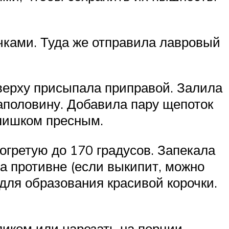
чками. Туда же отправила лавровый
верху присыпала приправой. Залила
аполовину. Добавила пару щепоток
слишком пресным.
огретую до 170 градусов. Запекала
а противне (если выкипит, можно
 для образования красивой корочки.
иком или нарезать на порции.