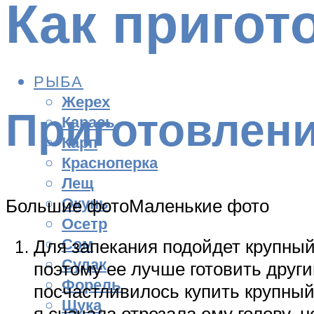
Как пригот
РЫБА
Жерех
Приготовлен
Карась
Карп
Красноперка
Лещ
Окунь
Большие фотоМаленькие фото
Осетр
Сом
Для запекания подойдет крупный
Судак
поэтому ее лучше готовить друг
Форель
посчастливилось купить крупный 
Щука
я сначала отрезала ему голову, 