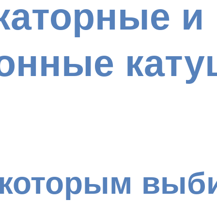
каторные и
онные кату
 которым выб