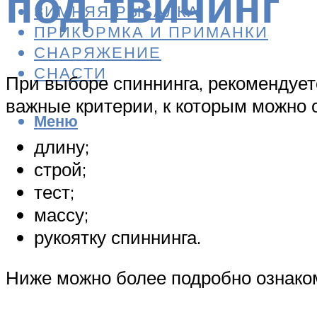
под твичинг
ЗИМНЯЯ РЫБАЛКА
ПРИКОРМКА И ПРИМАНКИ
СНАРЯЖЕНИЕ
СНАСТИ
При выборе спиннинга, рекомендуетс
важные критерии, к которым можно 
Меню
длину;
строй;
тест;
массу;
рукоятку спиннинга.
Ниже можно более подробно ознако