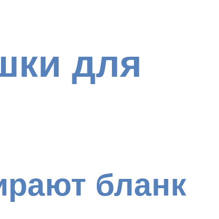
шки для
ирают бланк