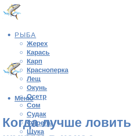
РЫБА
Жерех
Карась
Карп
Красноперка
Лещ
Окунь
Осетр
Меню
Сом
Судак
Когда лучше ловить
Форель
Щука