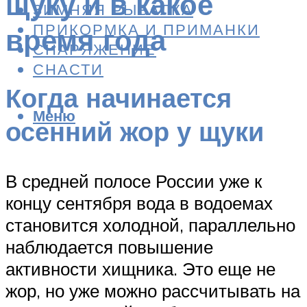
щуку и в какое
ЗИМНЯЯ РЫБАЛКА
ПРИКОРМКА И ПРИМАНКИ
время года
СНАРЯЖЕНИЕ
СНАСТИ
Когда начинается
Меню
осенний жор у щуки
В средней полосе России уже к
концу сентября вода в водоемах
становится холодной, параллельно
наблюдается повышение
активности хищника. Это еще не
жор, но уже можно рассчитывать на