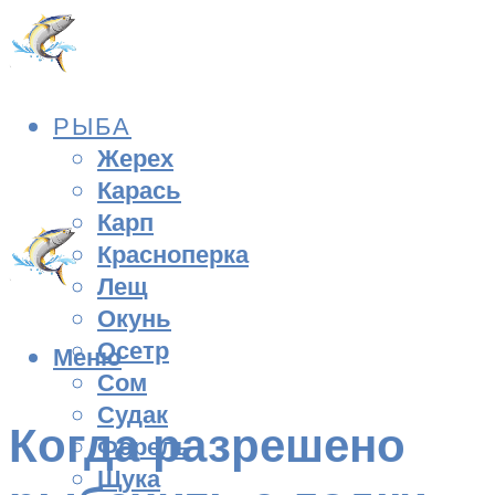
РЫБА
Жерех
Карась
Карп
Красноперка
Лещ
Окунь
Осетр
Меню
Сом
Судак
Когда разрешено
Форель
Щука