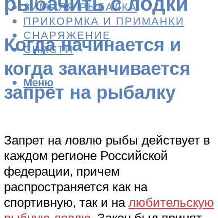
рыбачить с лодки
ЗИМНЯЯ РЫБАЛКА
ПРИКОРМКА И ПРИМАНКИ
СНАРЯЖЕНИЕ
Когда начинается и
СНАСТИ
когда заканчивается
Меню
запрет на рыбалку
Запрет на ловлю рыбы действует в
каждом регионе Российской
федерации, причем
распространяется как на
спортивную, так и на
любительскую
рыбную ловлю
. Закон был принят