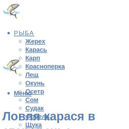
РЫБА
Жерех
Карась
Карп
Красноперка
Лещ
Окунь
Осетр
Меню
Сом
Судак
Ловля карася в
Форель
Щука