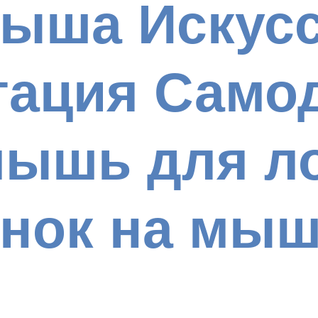
Мыша Искус
ация Само
мышь для л
енок на мы