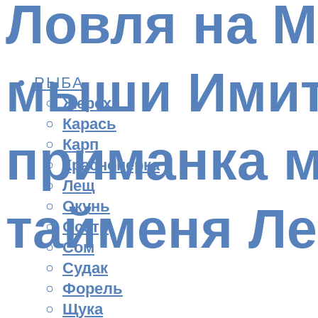
Ловля на 
мыши Имит
РЫБА
Жерех
Карась
приманка 
Карп
Красноперка
Лещ
тайменя Л
Окунь
Осетр
Сом
Судак
Форель
Щука