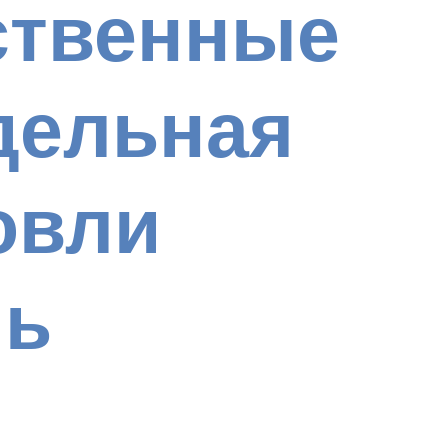
ственные
дельная
овли
шь