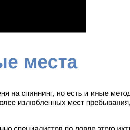
ые места
я на спиннинг, но есть и иные мето
более излюбленных мест пребывания,
но специалистов по ловле этого их