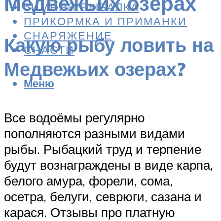
Медвежьих озёрах
ЗИМНЯЯ РЫБАЛКА
ПРИКОРМКА И ПРИМАНКИ
СНАРЯЖЕНИЕ
Какую рыбу ловить на
СНАСТИ
Медвежьих озерах?
Меню
Все водоёмы регулярно
пополняются разными видами
рыбы. Рыбацкий труд и терпение
будут вознаграждены в виде карпа,
белого амура, форели, сома,
осетра, белуги, севрюги, сазана и
карася. Отзывы про платную