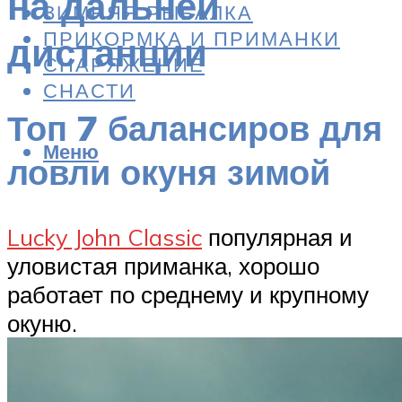
на дальней
ЗИМНЯЯ РЫБАЛКА
ПРИКОРМКА И ПРИМАНКИ
дистанции
СНАРЯЖЕНИЕ
СНАСТИ
Топ 7 балансиров для
Меню
ловли окуня зимой
Lucky John Classic
популярная и
уловистая приманка, хорошо
работает по среднему и крупному
окуню.