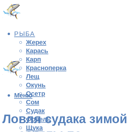
РЫБА
Жерех
Карась
Карп
Красноперка
Лещ
Окунь
Осетр
Меню
Сом
Судак
Ловля судака зимой
Форель
Щука