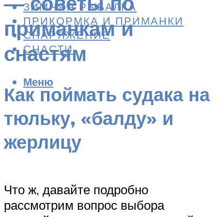
— советы по
ЗИМНЯЯ РЫБАЛКА
ПРИКОРМКА И ПРИМАНКИ
приманкам и
СНАРЯЖЕНИЕ
снастям
СНАСТИ
Меню
Как поймать судака на
тюльку, «балду» и
жерлицу
Что ж, давайте подробно
рассмотрим вопрос выбора