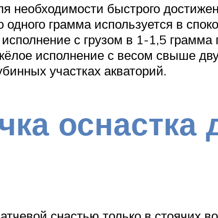
ля необходимости быстрого достижен
до одного грамма используется в спо
 исполнение с грузом в 1-1,5 грамма
яжёлое исполнение с весом свыше дв
убинных участках акваторий.
чка оснастка 
атчевой снастью только в стоячих во