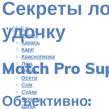
Секреты л
удочку
РЫБА
Жерех
Карась
Карп
Красноперка
Match Pro Su
Лещ
Окунь
Осетр
Сом
Судак
Объективно:
Форель
Щука