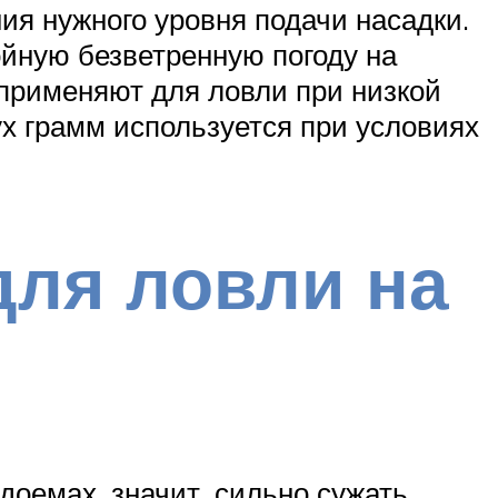
ия нужного уровня подачи насадки.
койную безветренную погоду на
 применяют для ловли при низкой
ух грамм используется при условиях
для ловли на
доемах, значит, сильно сужать