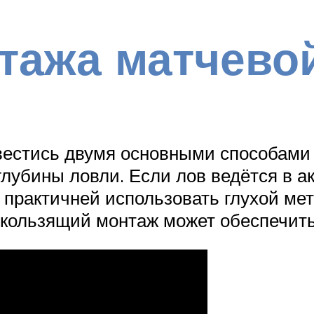
тажа матчевой
вестись двумя основными способами 
лубины ловли. Если лов ведётся в ак
, практичней использовать глухой ме
 скользящий монтаж может обеспечит