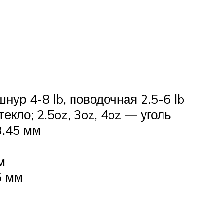
шнур 4-8 lb, поводочная 2.5-6 lb
екло; 2.5oz, 3oz, 4oz — уголь
3.45 мм
м
5 мм